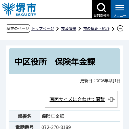
こ
の
目的別検索
メニュー
ペ
ー
現在のページ
トップページ
市政情報
市の概要・紹介
ジ
市役所案内
市の組織・問合せ
中区役所
の
中区役所 保険年金課
先
頭
中区役所 保険年金課
で
す
更新日：2026年4月1日
画面サイズに合わせて閲覧
部署名
保険年金課
電話番号
072-270-8189