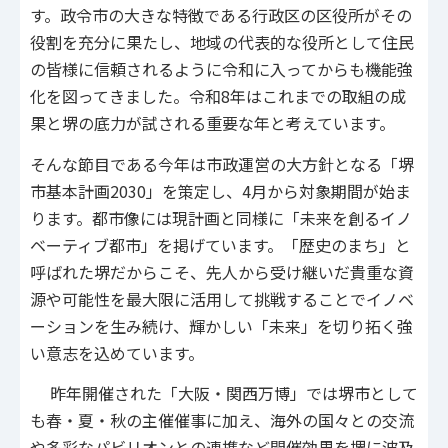
す。政令市の大きな特徴である行政区の区役所がその
役割を充分に果たし、地域の代表的な役所として住民
の皆様に信頼されるように令和に入ってからも機能強
化を図ってきました。令和8年はこれまでの取組の成
果と堺の底力が試される重要な年と考えています。
そんな節目である今年は市政運営の大方針となる「堺
市基本計画2030」を策定し、4月から対象期間が始ま
ります。都市像には現計画と同様に「未来を創るイノ
ベーティブ都市」を掲げています。「歴史のまち」と
呼ばれた堺だからこそ、先人から受け継いだ貴重な資
源や可能性を最大限に活用して挑戦することでイノベ
ーションを生み続け、輝かしい「未来」を切り拓く強
い意志を込めています。
昨年開催された「大阪・関西万博」では堺市として
も春・夏・秋の主催催事に加え、海外の国々との交流
や多彩なパビリオンとの連携など開催効果を堺に波及