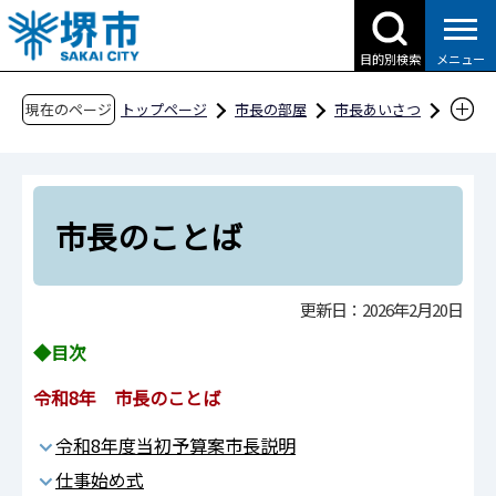
こ
の
目的別検索
メニュー
ペ
ー
現在のページ
トップページ
市長の部屋
市長あいさつ
ジ
市長のことば
の
先
頭
市長のことば
で
す
更新日：2026年2月20日
◆目次
令和8年 市長のことば
令和8年度当初予算案市長説明
仕事始め式