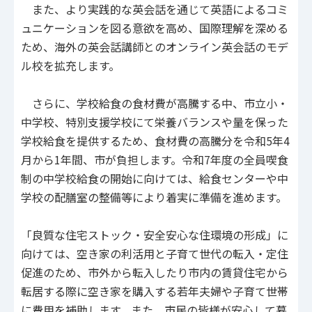
また、より実践的な英会話を通じて英語によるコミ
ュニケーションを図る意欲を高め、国際理解を深める
ため、海外の英会話講師とのオンライン英会話のモデ
ル校を拡充します。
さらに、学校給食の食材費が高騰する中、市立小・
中学校、特別支援学校にて栄養バランスや量を保った
学校給食を提供するため、食材費の高騰分を令和5年4
月から1年間、市が負担します。令和7年度の全員喫食
制の中学校給食の開始に向けては、給食センターや中
学校の配膳室の整備等により着実に準備を進めます。
「良質な住宅ストック・安全安心な住環境の形成」に
向けては、空き家の利活用と子育て世代の転入・定住
促進のため、市外から転入したり市内の賃貸住宅から
転居する際に空き家を購入する若年夫婦や子育て世帯
に費用を補助します。また、市民の皆様が安心して暮