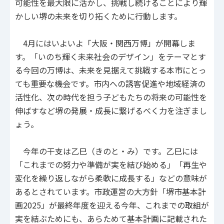
可能性を最大限に活かし、挑戦し続けることにより輝
かしい堺の未来を切り拓くために行動します。
4月にはいよいよ「大阪・関西万博」が開幕しま
す。「いのち輝く未来社会のデザイン」をテーマとす
る今回の万博は、未来を見据えて挑戦する本市にとっ
ても重要な機会です。市内への誘客促進や地域経済の
活性化、次の時代を担う子どもたちの将来の可能性を
伸ばすなど堺の発展・成長に繋げるべく力を注ぎまし
ょう。
今年の干支は乙巳（きのと・み）です。乙巳には
「これまでの努力や準備が実を結び始める」「再生や
変化を繰り返しながら柔軟に成長する」などの意味が
あるとされています。市政運営の大方針「堺市基本計
画2025」が最終年度を迎える今年、これまでの取組が
実を結ぶためにも、あらためて基本計画に記載された