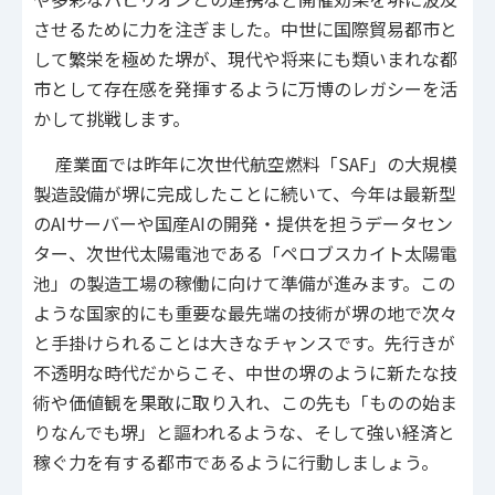
させるために力を注ぎました。中世に国際貿易都市と
して繁栄を極めた堺が、現代や将来にも類いまれな都
市として存在感を発揮するように万博のレガシーを活
かして挑戦します。
産業面では昨年に次世代航空燃料「SAF」の大規模
製造設備が堺に完成したことに続いて、今年は最新型
のAIサーバーや国産AIの開発・提供を担うデータセン
ター、次世代太陽電池である「ペロブスカイト太陽電
池」の製造工場の稼働に向けて準備が進みます。この
ような国家的にも重要な最先端の技術が堺の地で次々
と手掛けられることは大きなチャンスです。先行きが
不透明な時代だからこそ、中世の堺のように新たな技
術や価値観を果敢に取り入れ、この先も「ものの始ま
りなんでも堺」と謳われるような、そして強い経済と
稼ぐ力を有する都市であるように行動しましょう。