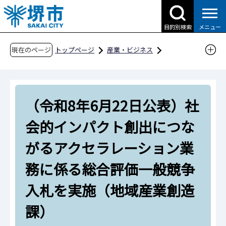
こ
の
目的別検索
メニュー
ペ
ー
現在のページ
トップページ
産業・ビジネス
ジ
企業への支援・届出
創業支援
の
社会課題解決型イノベーション創出事業
先
（令和8年6⽉22⽇公表）社会的インパクト創出
（令和8年6⽉22⽇公表）社
頭
につながるアクセラレーション業務に係る総合
で
会的インパクト創出につな
す
評価⼀般競争⼊札を実施（地域産業創造課）
がるアクセラレーション業
務に係る総合評価⼀般競争
⼊札を実施（地域産業創造
課）