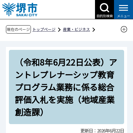
こ
の
目的別検索
メニュー
ペ
ー
現在のページ
トップページ
産業・ビジネス
ジ
企業への支援・届出
創業支援
の
社会課題解決型イノベーション創出事業
先
（令和8年6月22日公表）アントレプレナーシッ
（令和8年6月22日公表）ア
頭
プ教育プログラム業務に係る総合評価入札を実
で
ントレプレナーシップ教育
す
施（地域産業創造課）
プログラム業務に係る総合
評価入札を実施（地域産業
創造課）
更新日：2026年6月22日