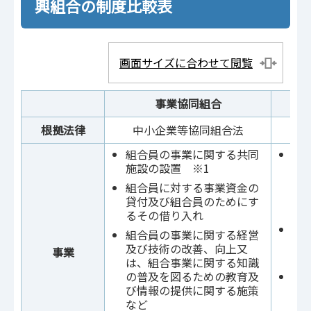
興組合の制度比較表
画面サイズに合わせて閲覧
事業協同組合
根拠法律
中小企業等協同組合法
組合員の事業に関する共同
街
施設の設置 ※1
場
等
組合員に対する事業資金の
便
貸付及び組合員のためにす
設
るその借り入れ
組
組合員の事業に関する経営
貸
及び技術の改善、向上又
事業
る
は、組合事業に関する知識
の普及を図るための教育及
組
び情報の提供に関する施策
及
など
は