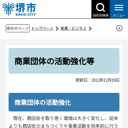
こ
の
目的別検索
メニュー
ペ
ー
現在のページ
トップページ
産業・ビジネス
ジ
企業への支援・届出
の
産業振興関連資料、各種団体関連
先
商業団体の活動強化等
頭
商業団体の活動強化等
で
す
更新日：2012年12月19日
商業団体の活動強化
現在、商店街を取り巻く環境は大きく変化し、従来
よりも商店街のまちづくりや事業活動を効率的に行う