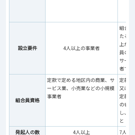
の
び
な
組合の
たる資
上が組
設立要件
4人以上の事業者
員の2
サービ
者であ
定款で定める地区内の商業、サ
定款で
ービス業、小売業などの小規模
又はサ
事業者
定款で
組合員資格
の者も
し、構
と
発起人の数
4人以上
7人以