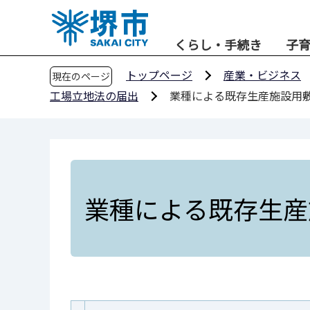
こ
の
くらし・手続き
子
ペ
ー
トップページ
産業・ビジネス
現在のページ
ジ
工場立地法の届出
業種による既存生産施設用
の
先
頭
で
す
業種による既存生産