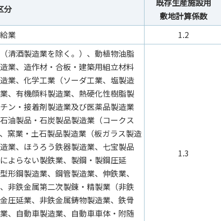
既存生産施設用
区分
敷地計算係数
給業
1.2
（清酒製造業を除く。）、動植物油脂
造業、造作材・合板・建築用組立材料
造業、化学工業（ソーダ工業、塩製造
業、有機顔料製造業、熱硬化性樹脂製
チン・接着剤製造業及び医薬品製造業
石油製品・石炭製品製造業（コークス
、窯業・土石製品製造業（板ガラス製造
造業、ほうろう鉄器製造業、七宝製品
1.3
によらない製鉄業、製鋼・製鋼圧延
型形鋼製造業、鋼管製造業、伸鉄業、
、非鉄金属第二次製錬・精製業（非鉄
金圧延業、非鉄金属鋳物製造業、鉄骨
業、自動車製造業、自動車車体・附随