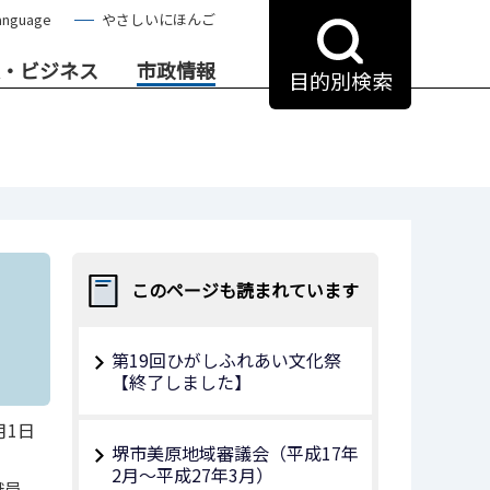
anguage
やさしいにほんご
・ビジネス
市政情報
目的別検索
このページも読まれています
第19回ひがしふれあい文化祭
【終了しました】
月1日
堺市美原地域審議会（平成17年
2月～平成27年3月）
職員