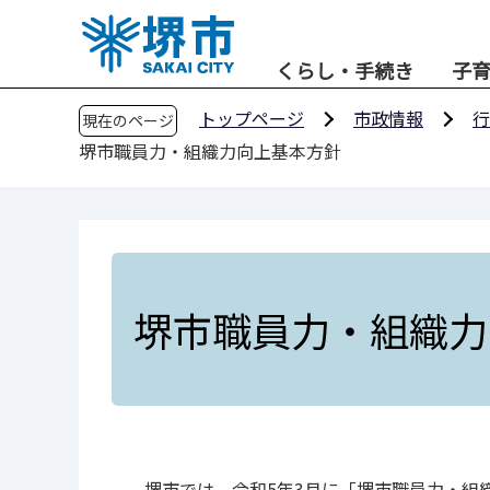
こ
の
くらし・手続き
子
ペ
ー
トップページ
市政情報
行
現在のページ
ジ
堺市職員力・組織力向上基本方針
の
先
頭
で
す
堺市職員力・組織力
堺市では、令和5年3月に「堺市職員力・組