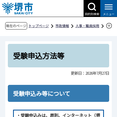
こ
の
目的別検索
メニュー
ペ
ー
現在のページ
トップページ
市政情報
人事・職員採用
ジ
職員採用
堺市職員採用案内
の
採用試験情報
受験申込方法等
先
頭
受験申込方法等
で
す
更新日：2026年7月27日
受験申込み等について
・受験申込みは、原則、インターネット（堺