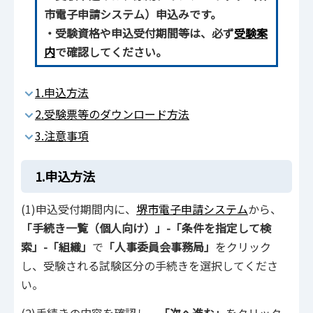
市電子申請システム）申込みです。
・受験資格や申込受付期間等は、必ず
受験案
内
で確認してください。
1.申込方法
2.受験票等のダウンロード方法
3.注意事項
1.申込方法
(1)申込受付期間内に、
堺市電子申請システム
から、
「手続き一覧（個人向け）」-「条件を指定して検
索」-「組織」
で
「人事委員会事務局」
をクリック
し、受験される試験区分の手続きを選択してくださ
い。
(2)手続きの内容を確認し、
「次へ進む」
をクリック