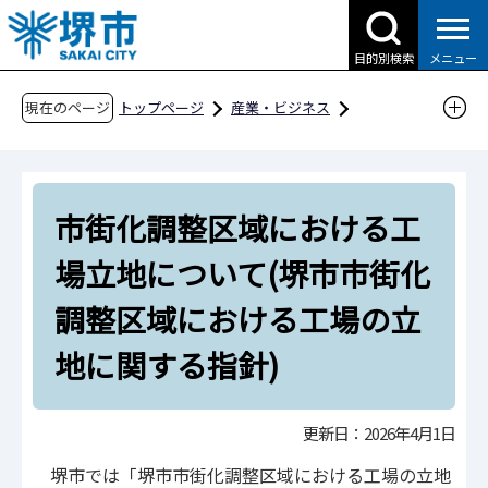
こ
の
目的別検索
メニュー
ペ
ー
現在のページ
トップページ
産業・ビジネス
ジ
企業への支援・届出
企業投資支援
の
その他
先
市街化調整区域における工場立地について(堺市
市街化調整区域における工
頭
市街化調整区域における工場の立地に関する指
で
場立地について(堺市市街化
す
針)
調整区域における工場の立
地に関する指針)
更新日：2026年4月1日
堺市では「堺市市街化調整区域における工場の立地