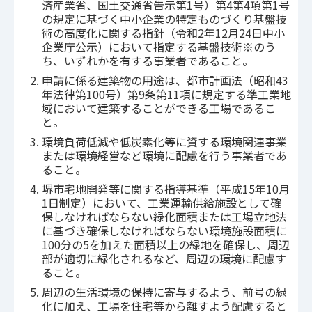
済産業省、国土交通省告示第1号）第4第4項第1号
の規定に基づく中小企業の特定ものづくり基盤技
術の高度化に関する指針（令和2年12月24日中小
企業庁公示）において指定する基盤技術※のう
ち、いずれかを有する事業者であること。
申請に係る建築物の用途は、都市計画法（昭和43
年法律第100号）第9条第11項に規定する準工業地
域において建築することができる工場であるこ
と。
環境負荷低減や低炭素化等に資する環境関連事業
または環境経営など環境に配慮を行う事業者であ
ること。
堺市宅地開発等に関する指導基準（平成15年10月
1日制定）において、工業運輸供給施設として確
保しなければならない緑化面積または工場立地法
に基づき確保しなければならない環境施設面積に
100分の5を加えた面積以上の緑地を確保し、周辺
部が適切に緑化されるなど、周辺の環境に配慮す
ること。
周辺の生活環境の保持に寄与するよう、前号の緑
化に加え、工場を住宅等から離すよう配慮すると