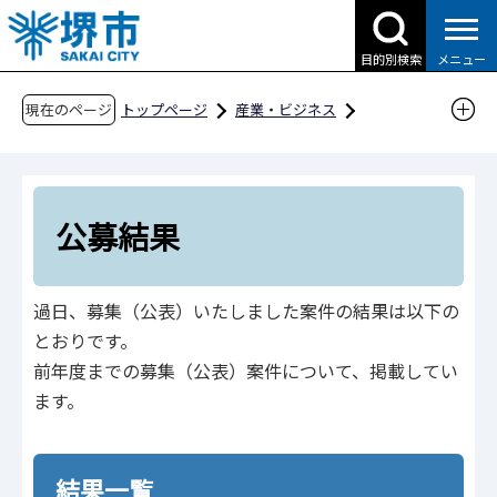
こ
の
目的別検索
メニュー
ペ
ー
現在のページ
トップページ
産業・ビジネス
ジ
入札・契約・公売
公売・公募
の
飲料自動販売機設置情報
公募結果
先
頭
公募結果
で
す
過日、募集（公表）いたしました案件の結果は以下の
とおりです。
前年度までの募集（公表）案件について、掲載してい
ます。
結果一覧