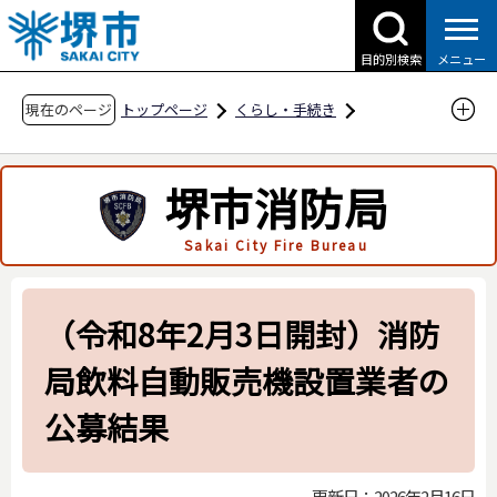
こ
の
目的別検索
メニュー
ペ
ー
現在のページ
トップページ
くらし・手続き
ジ
防災・災害・消防
消防関連
の
事業者の方へ
入札案件情報
堺市消防局
先
（令和8年2⽉3⽇開封）消防局飲料⾃動販売機
頭
Sakai City Fire Bureau
設置業者の公募結果
で
す
（令和8年2⽉3⽇開封）消防
局飲料⾃動販売機設置業者の
公募結果
更新日：2026年2月16日