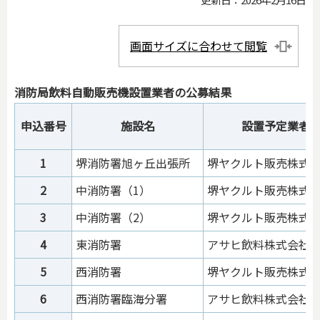
画面サイズに合わせて閲覧
消防局飲料自動販売機設置業者の公募結果
申込番号
施設名
設置予定業者
1
堺消防署旭ヶ丘出張所
堺ヤクルト販売株式
2
中消防署（1）
堺ヤクルト販売株式
3
中消防署（2）
堺ヤクルト販売株式
4
東消防署
アサヒ飲料株式会社
5
西消防署
堺ヤクルト販売株式
6
西消防署臨海分署
アサヒ飲料株式会社