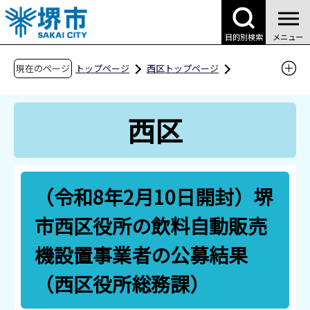
こ
の
目的別検索
メニュー
ペ
ー
現在のページ
トップページ
西区トップページ
ジ
区役所案内
入札・採用情報
入札情報
の
（令和8年2月10日開封）堺市西区役所の飲料自
西区
先
動販売機設置事業者の公募結果（西区役所総務
頭
課）
で
す
（令和8年2月10日開封）堺
市西区役所の飲料自動販売
機設置事業者の公募結果
（西区役所総務課）