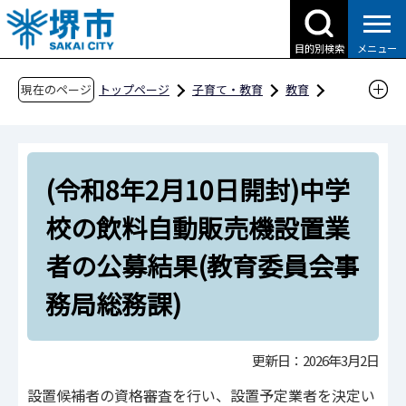
こ
の
目的別検索
メニュー
ペ
ー
現在のページ
トップページ
子育て・教育
教育
ジ
各種募集
入札等の募集情報
の
(令和8年2月10日開封)中学校の飲料自動販売機
先
設置業者の公募結果(教育委員会事務局総務課)
(令和8年2月10日開封)中学
頭
で
校の飲料自動販売機設置業
す
者の公募結果(教育委員会事
務局総務課)
更新日：2026年3月2日
設置候補者の資格審査を行い、設置予定業者を決定い