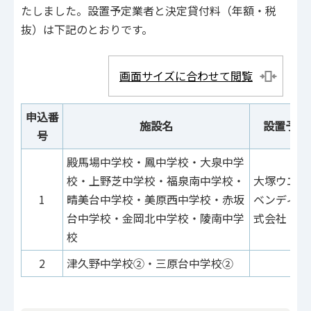
たしました。設置予定業者と決定貸付料（年額・税
抜）は下記のとおりです。
画面サイズに合わせて閲覧
申込番
施設名
設置予定
号
殿馬場中学校・鳳中学校・大泉中学
校・上野芝中学校・福泉南中学校・
大塚ウエル
1
晴美台中学校・美原西中学校・赤坂
ベンディン
台中学校・金岡北中学校・陵南中学
式会社
校
2
津久野中学校②・三原台中学校②