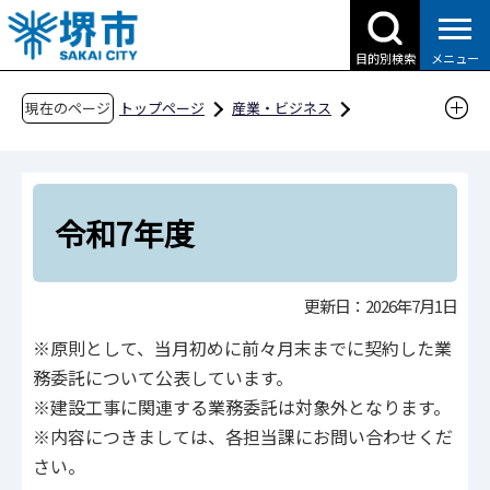
こ
の
目的別検索
メニュー
ペ
ー
現在のページ
トップページ
産業・ビジネス
ジ
入札・契約・公売
の
物品調達、業務委託・役務の提供、賃借・売払
先
い
頭
令和7年度
入札・契約結果情報
で
す
業務委託に係る入札・契約結果等情報
更新日：2026年7月1日
業務委託に係る入札・契約結果等情報（建設
※原則として、当⽉初めに前々⽉末までに契約した業
局）
務委託について公表しています。
令和7年度
※建設⼯事に関連する業務委託は対象外となります。
※内容につきましては、各担当課にお問い合わせくだ
さい。