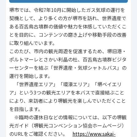
堺市では、令和7年10月に開始したガス気球の運行を
契機として、より多くの方が堺市を訪れ、世界遺産で
ある百舌鳥古墳群の価値や魅力を体感していただくこ
とを目的に、コンテンツの磨き上げや移動手段の改善
に取り組んでいます。
このたび、市内の観光周遊を促進するため、堺旧港・
ポルトマーレとさかい利晶の杜、百舌鳥古墳群ビジタ
ーセンターを結ぶ「世界遺産・気球シャトルバス」の
運行を開始します。
「世界遺産エリア」「環濠エリア」「堺ベイエリ
ア」という3つの観光エリアを本バスで直接結ぶこと
により、来訪者により堺観光を楽しんでいただくこと
を目指します。
※臨時の運休日などの情報については、以下の堺観
光ガイド（堺観光コンベンション協会ホームページ）
のURLをご確認ください。
https://www.sakai-