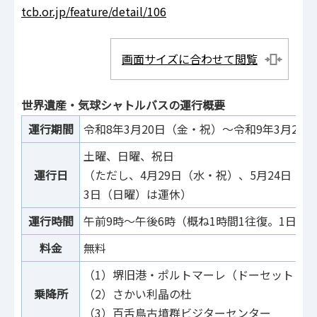
tcb.or.jp/feature/detail/106
画面サイズに合わせて閲覧
世界遺産・気球シャトルバスの運行概要
運行期間
令和8年3月20日（金・祝）～令和9年3月28
土曜、日曜、祝日
運行日
（ただし、4月29日（水・祝）、5月24日（
3日（日曜）は運休）
運行時間
午前9時～午後6時（概ね1時間1往復。1日8便
料金
無料
（1）堺旧港・ポルトマーレ（ドーセット バイ
乗降所
（2）さかい利晶の杜
（3）百舌鳥古墳群ビジターセンター