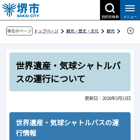
こ
の
目的別検索
メニュー
ペ
ー
現在のページ
トップページ
観光・歴史・文化
観光
ジ
観光のお知らせ
の
世界遺産・気球シャトルバスの運行について
先
世界遺産・気球シャトルバ
頭
で
スの運行について
す
更新日：2026年3月13日
世界遺産・気球シャトルバスの運
行情報