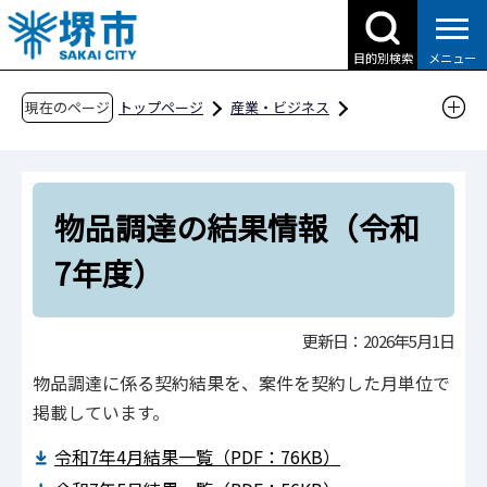
こ
の
目的別検索
メニュー
ペ
ー
現在のページ
トップページ
産業・ビジネス
ジ
入札・契約・公売
の
物品調達、業務委託・役務の提供、賃借・売払
先
い
物品調達の結果情報（令和
頭
入札・契約結果情報
で
7年度）
す
物品調達に係る入札・契約結果情報
物品調達の結果情報（令和7年度）
更新日：2026年5月1日
物品調達に係る契約結果を、案件を契約した月単位で
掲載しています。
令和7年4月結果一覧（PDF：76KB）