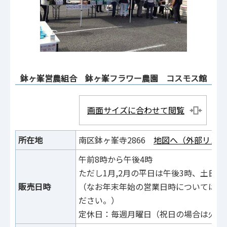
鉢ヶ峯営農組合 鉢ヶ峯フラワー農園 コスモス館
画面サイズに合わせて閲覧
所在地
南区鉢ヶ峯寺2866
地図へ（外部リンク
午前8時から午後4時
ただし1月,2月の平日は午後3時、土日は
販売日時
（なお年末年始の営業日時については、
ださい。）
定休日：毎週月曜日（祝日の場合は火曜