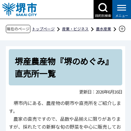
こ
の
目的別検索
メニュー
ペ
ー
現在のページ
トップページ
産業・ビジネス
農水産業
ジ
施設
販売
の
堺産農産物『堺のめぐみ』直売所一覧
先
堺産農産物『堺のめぐみ』
頭
で
直売所一覧
す
更新日：2026年6月16日
堺市内にある、農産物の朝市や直売所をご紹介しま
す。
農家の直売ですので、品数や品揃えに限りがありま
すが、採れたての新鮮な旬の野菜を中心に販売してお