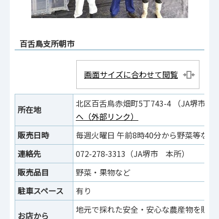
百舌鳥支所朝市
画面サイズに合わせて閲覧
北区百舌鳥赤畑町5丁743-4 （JA堺市
所在地
へ（外部リンク）
販売日時
毎週火曜日 午前8時40分から野菜等な
連絡先
072-278-3313（JA堺市 本所）
販売品目
野菜・果物など
駐車スペース
有り
地元で採れた安全・安心な農産物を販売
お店から