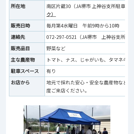
所在地
南区片蔵30（JA堺市 上神谷支所駐車
ク）
販売日時
毎月第4水曜日 午前9時から10時
※
連絡先
072-297-0521（JA堺市 上神谷支所）
販売品目
野菜など
主な農産物
トマト、ナス、じゃがいも、タマネギな
駐車スペース
有り
お店から
地元で採れた安心・安全な農産物などを
度ご来店ください。