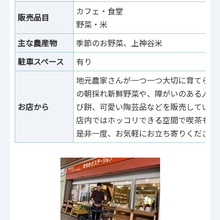
カフェ・食堂
販売品目
野菜・米
主な農産物
季節のお野菜、上神谷米
駐車スペース
有り
地元農家さんが一つ一つ大切に育てられ
の朝採れ新鮮野菜や、障がいのある人達
お店から
び餅、可愛い陶芸品などを販売していま
店内ではホッコリできる空間で喫茶もお
是非一度、お気軽にお立ち寄りください