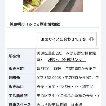
美原朝市（みはら歴史博物館）
画面サイズに合わせて閲覧
美原区黒山281 みはら歴史博物館（ギ
所在地
室）
地図へ（外部リンク
）
販売日時
毎月第1土曜日 午前10時から正午（売
連絡先
072-362-0008（午前7時から9時、午後
販売品目
野菜・果実・古代米・豆・加工品
主な農産物
美原区を中心に採れた季節の野菜・果物
駐車スペース
みはら歴史博物館 駐車場