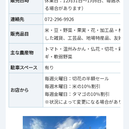
販売日時
休業日：12月31日～1月6日、毎週水曜
る場合があります）
連絡先
072-296-9926
米・豆・野菜・果実・花・加工品・林産
販売品目
した雑貨、工芸品、地場特産品、友好都
トマト・温州みかん・仏花・切花・鶏卵
主な農産物
ギ・軟弱野菜
駐車スペース
有り
毎週火曜日：切花の半額セール
毎週木曜日：米の10％割引
お店から
毎週金曜日：タマゴの10％割引
※状況によって変更になる場合がありま