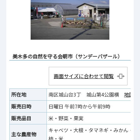
美木多の自然を守る会朝市（サンデーバザール）
画面サイズに合わせて閲覧
所在地
南区城山台3丁 城山第4公園横
地図へ
販売日時
日曜日 午前7時から午前9時
販売品目
米・野菜・果実
キャベツ・大根・タマネギ・みかん・イ
主な農産物
柿・米