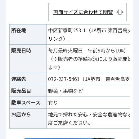
画面サイズに合わせて閲覧
所在地
中区新家町253-1（JA堺市 東百舌鳥
リンク）
販売日時
毎月最終火曜日 午前9時から10時
※
（※販売者の準備状況により販売開始時
ます）
連絡先
072-237-5461（JA堺市 東百舌鳥支所
販売品目
野菜・果物など
駐車スペース
有り
お店から
地元で採れた安心・安全な農産物などを
度ご来店ください。