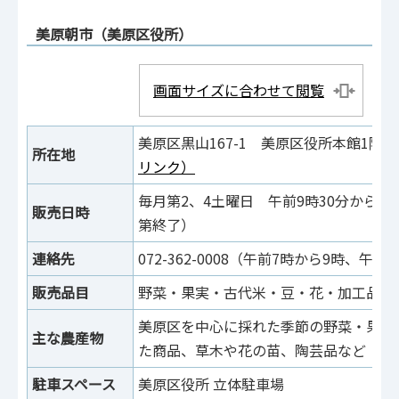
美原朝市（美原区役所）
画面サイズに合わせて閲覧
美原区黒山167-1 美原区役所本館1
所在地
リンク）
毎月第2、4土曜日 午前9時30分から午
販売日時
第終了）
連絡先
072-362-0008（午前7時から9時、午後
販売品目
野菜・果実・古代米・豆・花・加工品
美原区を中心に採れた季節の野菜・果物
主な農産物
た商品、草木や花の苗、陶芸品など
駐車スペース
美原区役所 立体駐車場