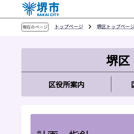
こ
の
ペ
トップページ
堺区トップペー
現在のページ
ー
ジ
の
先
堺区
頭
で
す
区役所案内