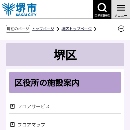
こ
の
目的別検索
メニュー
ペ
ー
現在のページ
トップページ
堺区トップページ
ジ
区役所案内
区役所の施設案内
の
堺区
先
頭
で
す
区役所の施設案内
フロアサービス
フロアマップ