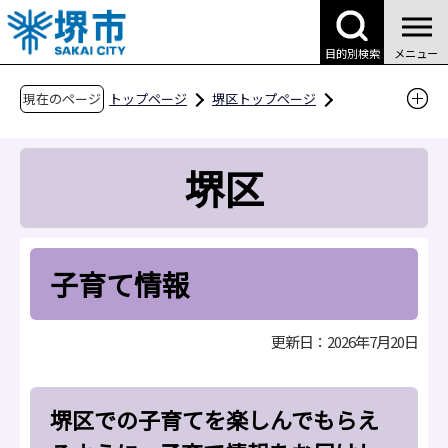
こ
の
目的別検索
メニュー
ペ
ー
現在のページ
トップページ
堺区トップページ
ジ
区役所案内
区役所の業務案内
の
子育て支援課
子育て情報
堺区
先
頭
で
す
子育て情報
更新日：2026年7月20日
堺区での子育てを楽しんでもらえ