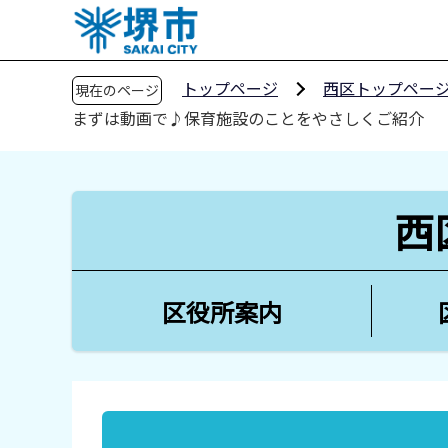
こ
の
ペ
トップページ
西区トップペー
現在のページ
ー
まずは動画で♪保育施設のことをやさしくご紹介
ジ
の
先
頭
西
で
す
区役所案内