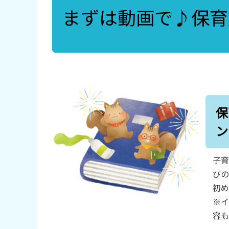
まずは動画で♪保育
保
ン
子育
びの
初め
※イ
容も