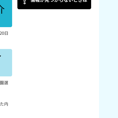
介
20日
イ
園選
た内