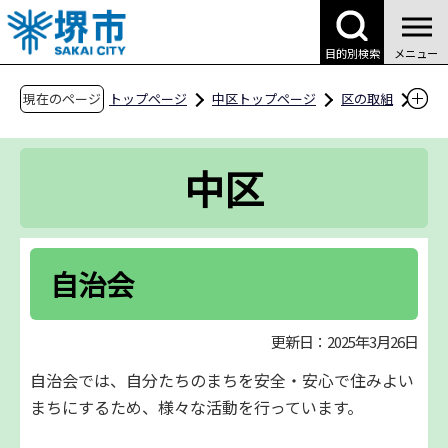
こ
の
目的別検索
メニュー
ペ
ー
現在のページ
トップページ
中区トップページ
区の取組
ジ
地域・自治会情報
自治会
の
中区
先
頭
で
す
自治会
更新日：2025年3月26日
自治会では、自分たちのまちを安全・安心で住みよい
まちにするため、様々な活動を行っています。