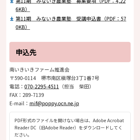
第11期 みないき農業塾 募集要項（PDF：4,22
6KB）
第11期 みないき農業塾 受講申込書（PDF：57
0KB）
申込先
南いきいきファーム推進会
〒590-0114 堺市南区槇塚台3丁1番7号
電話：
070-2295-4511
（担当 柴田）
FAX：289-7139
E-mail：
mif@poppy.ocn.ne.jp
PDF形式のファイルを開けない場合は、Adobe Acrobat
Reader DC（旧Adobe Reader）をダウンロードしてく
ださい。