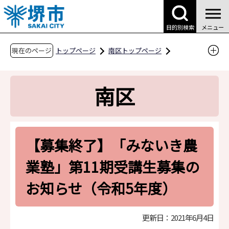
こ
の
目的別検索
メニュー
ペ
ー
現在のページ
トップページ
南区トップページ
ジ
区の紹介・魅力
地域情報
の
地域のみんな見て！
みないき農業塾
南区
先
【募集終了】「みないき農業塾」第11期受講生
頭
募集のお知らせ（令和5年度）
で
す
【募集終了】「みないき農
業塾」第11期受講生募集の
お知らせ（令和5年度）
更新日：2021年6月4日