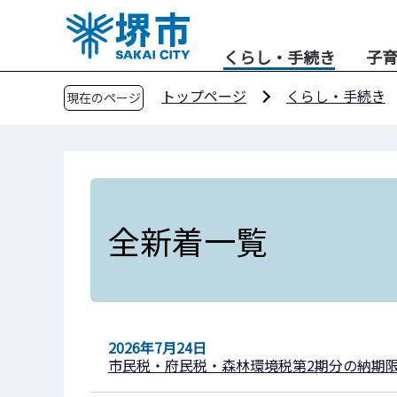
こ
の
くらし・手続き
子
ペ
ー
トップページ
くらし・手続き
現在のページ
ジ
の
先
頭
で
す
全新着一覧
2026年7月24日
市民税・府民税・森林環境税第2期分の納期限