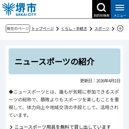
こ
の
目的別検索
メニュー
ペ
ー
現在のページ
トップページ
くらし・手続き
スポーツ
ジ
スポーツをする
ニュースポーツって？
の
ニュースポーツの紹介
先
頭
ニュースポーツの紹介
で
す
更新日：2026年4月1日
◆ニュースポーツとは、誰もが気軽に参加できるスポ
ーツの総称で、勝敗よりもスポーツを楽しむことを重
視して、体力向上や地域交流の手段として、活用され
ています。
ニュースポーツ用具を無料で貸し出しています