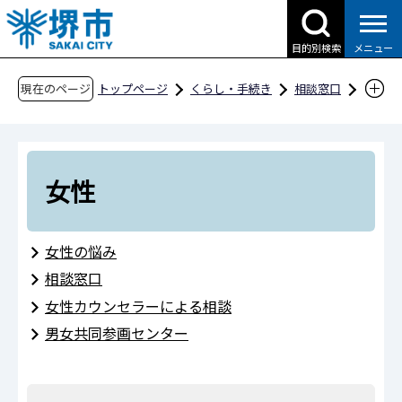
こ
の
目的別検索
メニュー
ペ
ー
現在のページ
トップページ
くらし・手続き
相談窓口
ジ
女性・男性・セクシャルマイノリティ・性暴力
の
女性
先
頭
女性
で
す
女性の悩み
相談窓口
女性カウンセラーによる相談
男女共同参画センター