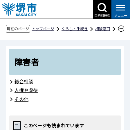
こ
の
目的別検索
メニュー
ペ
ー
現在のページ
トップページ
くらし・手続き
相談窓口
ジ
障害者
の
先
頭
障害者
で
す
総合相談
人権や虐待
その他
このページも読まれています