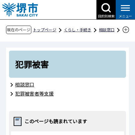
こ
の
目的別検索
メニュー
ペ
ー
現在のページ
トップページ
くらし・手続き
相談窓口
ジ
事件・事故
犯罪被害
の
先
頭
犯罪被害
で
す
相談窓口
犯罪被害者等支援
このページも読まれています