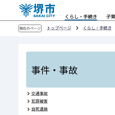
こ
の
くらし・手続き
子
ペ
ー
トップページ
くらし・手続き
現在のページ
ジ
の
先
頭
で
す
事件・事故
交通事故
犯罪被害
自死遺族