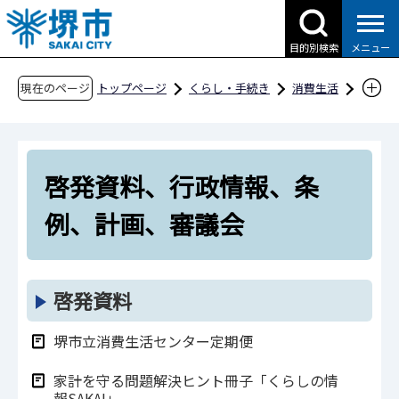
こ
の
目的別検索
メニュー
ペ
ー
現在のページ
トップページ
くらし・手続き
消費生活
ジ
啓発資料、行政情報、条例、計画、審議会
の
先
啓発資料、行政情報、条
頭
で
例、計画、審議会
す
啓発資料
堺市立消費生活センター定期便
家計を守る問題解決ヒント冊子「くらしの情
報SAKAI」