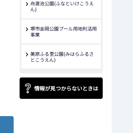
舟渡池公園(ふなといけこうえ
ん)
堺市金岡公園プール用地利活用
事業
美原ふる里公園(みはらふるさ
とこうえん)
情報が見つからないときは