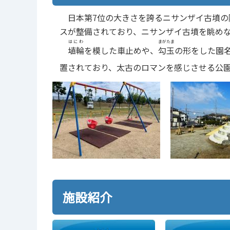
日本第7位の大きさを誇るニサンザイ古墳の
スが整備されており、ニサンザイ古墳を眺め
はにわ
まがたま
埴輪
を模した車止めや、
勾玉
の形をした園
置されており、太古のロマンを感じさせる公
施設紹介