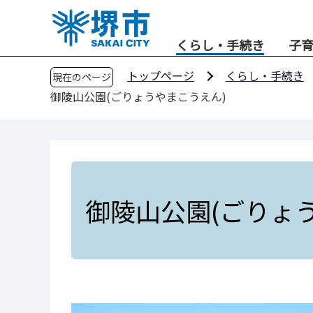
こ
の
くらし・手続き
子
ペ
ー
トップページ
くらし・手続き
現在のページ
ジ
御陵山公園(ごりょうやまこうえん)
の
先
頭
で
す
御陵山公園(ごりょ