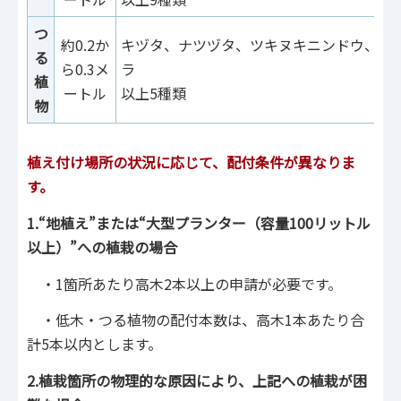
つ
約0.2か
キヅタ、ナツヅタ、ツキヌキニンドウ、テ
る
ら0.3メ
ラ
植
ートル
以上5種類
物
植え付け場所の状況に応じて、配付条件が異なりま
す。
1.“地植え”または“大型プランター（容量100リットル
以上）”への植栽の場合
・1箇所あたり高木2本以上の申請が必要です。
・低木・つる植物の配付本数は、高木1本あたり合
計5本以内とします。
2.植栽箇所の物理的な原因により、上記への植栽が困