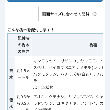
画面サイズに合わせて閲覧
こんな樹木を配付します！
配付時
の
樹木
樹種
の高さ
キンモクセイ、サザンカ、ヤマモモ、イロ
スベリ、セイヨウベニカナメモチ(レッドロ
高
約1.5メ
ハクモクレ
ン、ハナミズキ(白花）、ハナミ
木
ートル
ラ
以上12種類
約0.3か
アオキ、クチナシ、サツキツツジ、シャリ
低
ら0.5メ
ラドツツジ、ユキヤナギ、アジサイ、
木
ートル
以上9種類