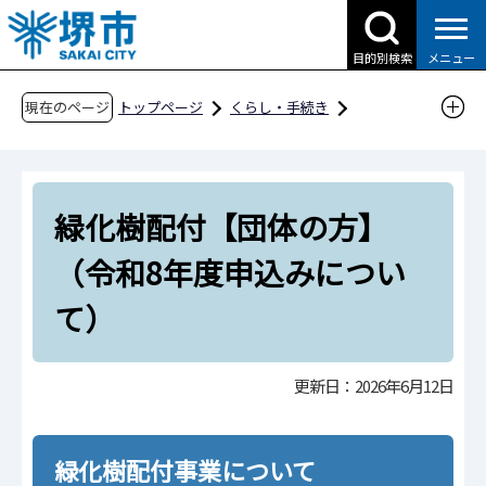
こ
の
目的別検索
メニュー
ペ
ー
現在のページ
トップページ
くらし・手続き
ジ
公園・みどり
の
みどりを楽しむ・まもる・参加する・学ぶ
先
市民活動・支援・市民講座
支援
緑化樹配付【団体の方】
頭
で
緑化樹配付【団体の方】（令和8年度申込みに
（令和8年度申込みについ
す
ついて）
て）
更新日：2026年6月12日
緑化樹配付事業について