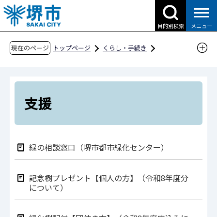
こ
の
目的別検索
メニュー
ペ
ー
現在のページ
トップページ
くらし・手続き
ジ
公園・みどり
の
みどりを楽しむ・まもる・参加する・学ぶ
先
市民活動・支援・市民講座
支援
頭
支援
で
す
緑の相談窓口（堺市都市緑化センター）
記念樹プレゼント【個人の方】（令和8年度分
について）