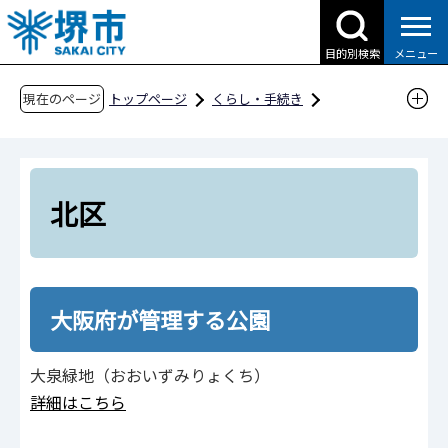
こ
の
目的別検索
メニュー
ペ
ー
現在のページ
トップページ
くらし・手続き
ジ
公園・みどり
エリアから探す
北区
の
先
頭
北区
で
す
大阪府が管理する公園
大泉緑地（おおいずみりょくち）
詳細はこちら