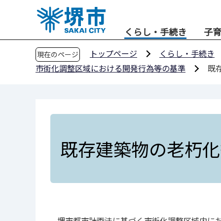
こ
の
くらし・手続き
子
ペ
ー
トップページ
くらし・手続き
現在のページ
ジ
市街化調整区域における開発行為等の基準
既
の
先
頭
で
す
既存建築物の老朽化
堺市都市計画法に基づく市街化調整区域内にお