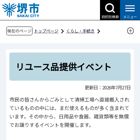
こ
の
目的別検索
メニュー
ペ
ー
現在のページ
トップページ
くらし・手続き
ジ
ごみ・リサイクル・環境
ごみ・リサイクル
の
ごみの減量化・リサイクルの取組
先
リユース品提供イベント
頭
リユース品提供イベント
で
す
更新日：2026年7月27日
市民の皆さんからごみとして清掃工場へ直接搬入され
ているものの中には、まだ使えるものが多く含まれて
います。その中から、日用品や食器、雑貨類等を無償
でお譲りするイベントを開催します。