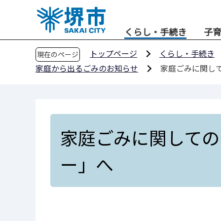
こ
の
くらし・手続き
子
ペ
ー
トップページ
くらし・手続き
現在のページ
ジ
家庭から出るごみのお知らせ
家庭ごみに関し
の
先
頭
で
す
家庭ごみに関しての
ー」へ