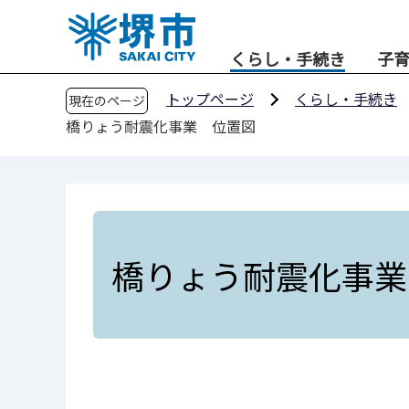
こ
の
くらし・手続き
子
ペ
ー
トップページ
くらし・手続き
現在のページ
ジ
橋りょう耐震化事業 位置図
の
先
頭
で
す
橋りょう耐震化事業