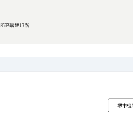
役所高層館17階
堺市役