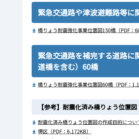
緊急交通路や津波避難路等に関
橋りょう耐震強化事業位置図150橋（PDF：60
緊急交通路を補完する道路に
道橋を含む）60橋
橋りょう耐震強化事業位置図60橋（PDF：1,1
【参考】耐震化済み橋りょう位置図
耐震化済み橋りょう位置図の作成目的について（
堺区（PDF：6,172KB）