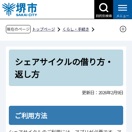
こ
の
目的別検索
メニュー
ペ
ー
現在のページ
トップページ
くらし・手続き
ジ
道路・交通・土木
サイクルシティ堺
の
シェアサイクルの借り方・返し方
先
シェアサイクルの借り方・
頭
で
返し方
す
更新日：2026年2月9日
ご利用方法
シェアサイクルのご利用には、アプリが必要です。ア