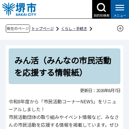
こ
の
目的別検索
メニュー
ペ
ー
現在のページ
トップページ
くらし・手続き
ジ
まちづくり・地域の活動
市民活動支援施設
の
堺市市民活動コーナー
先
みん活（みんなの市民活動を応援する情報紙）
みん活（みんなの市民活動
頭
で
を応援する情報紙）
す
更新日：2026年8月7日
令和8年度から「市民活動コーナーNEWS」をリニュ
ーアルしました！
市民活動団体の取り組みやイベント情報など、みなさ
んの市民活動を応援する情報を掲載しています。ぜひ