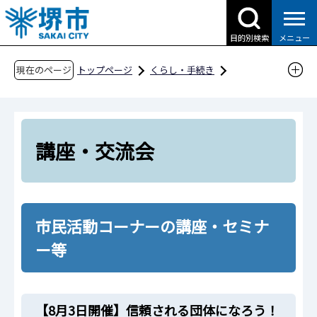
こ
の
目的別検索
メニュー
ペ
ー
現在のページ
トップページ
くらし・手続き
ジ
まちづくり・地域の活動
市民活動支援施設
の
堺市市民活動コーナー
講座・交流会
先
頭
講座・交流会
で
す
市民活動コーナーの講座・セミナ
ー等
【8月3日開催】信頼される団体になろう！