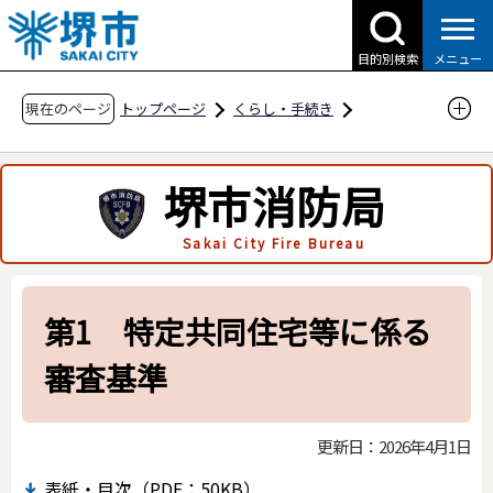
こ
の
目的別検索
メニュー
ペ
ー
現在のページ
トップページ
くらし・手続き
ジ
防災・災害・消防
消防関連
の
消防局の紹介
消防関係例規等
堺市消防局
先
消防用設備等の技術基準
頭
Sakai City Fire Bureau
で
第1 特定共同住宅等に係る審査基準
す
第1 特定共同住宅等に係る
審査基準
更新日：2026年4月1日
表紙・目次（PDF：50KB）