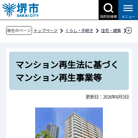
こ
の
目的別検索
メニュー
ペ
ー
現在のページ
トップページ
くらし・手続き
住宅・建築
ジ
住宅
分譲マンションの管理
の
マンション再生法に基づくマンション再生事業
先
等
マンション再生法に基づく
頭
で
マンション再生事業等
す
更新日：2026年8月3日