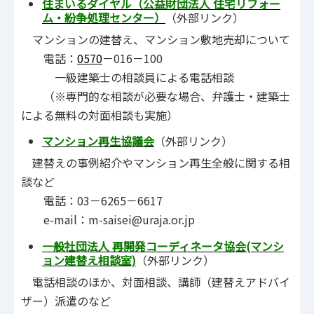
住まいるダイヤル（公益財団法人 住宅リフォー
ム・紛争処理センター）
（外部リンク）
マンションの建替え、マンション敷地売却について
電話：
0570
－016－100
一級建築士の相談員による電話相談
（※専門的な相談が必要な場合、弁護士・建築士
による無料の対面相談も実施）
マンション再生協議会
（外部リンク）
建替えの事例紹介やマンション再生全般に関する相
談など
電話：03－6265－6617
e-mail：m-saisei@uraja.or.jp
一般社団法人 再開発コーディネータ協会(マンシ
ョン建替え相談室)
（外部リンク）
電話相談のほか、対面相談、講師（建替えアドバイ
ザー）派遣のなど