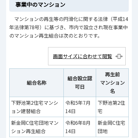
事業中のマンション
マンションの再生等の円滑化に関する法律（平成14
年法律第78号）に基づき、市内で設立され現在事業中
のマンション再生組合は次のとおりです。
画面サイズに合わせて閲覧
再生前
組合設立認
組合名称
マンション
可日
名
下野池第2住宅マンシ
令和5年7月
下野池第2住
北
ョン建替組合
14日
宅
町
新金岡C住宅団地マン
令和6年8月
新金岡C住宅
北
ション再生組合
14日
団地
町