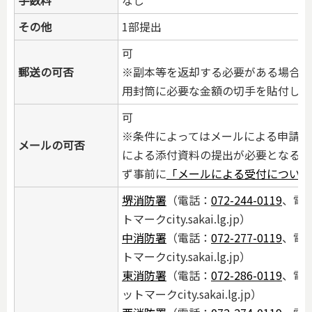
手数料
なし
その他
1部提出
可
郵送の可否
※副本等を返却する必要がある場合は
用封筒に必要な金額の切手を貼付し、
可
※条件によってはメールによる申請と
メールの可否
による添付資料の提出が必要となる場
ず事前に
「メールによる受付について
堺消防署
（電話：
072-244-0119
、電子
トマークcity.sakai.lg.jp）
中消防署
（電話：
072-277-0119
、電子
トマークcity.sakai.lg.jp）
東消防署
（電話：
072-286-0119
、電子
ットマークcity.sakai.lg.jp）