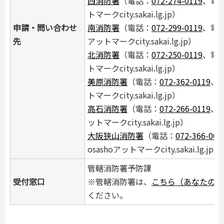
西消防署
（電話：
072-274-0119
、電子
トマークcity.sakai.lg.jp）
申請・問い合わせ
南消防署
（電話：
072-299-0119
、電子
先
アットマークcity.sakai.lg.jp）
北消防署
（電話：
072-250-0119
、電子
トマークcity.sakai.lg.jp）
美原消防署
（電話：
072-362-0119
、
トマークcity.sakai.lg.jp）
高石消防署
（電話：
072-266-0119
、電
ットマークcity.sakai.lg.jp）
大阪狭山消防署
（電話：
072-366-005
osashoアットマークcity.sakai.lg.jp）
管轄消防署予防課
受付窓口
※管轄消防署は、
こちら（あなたの街
ください。