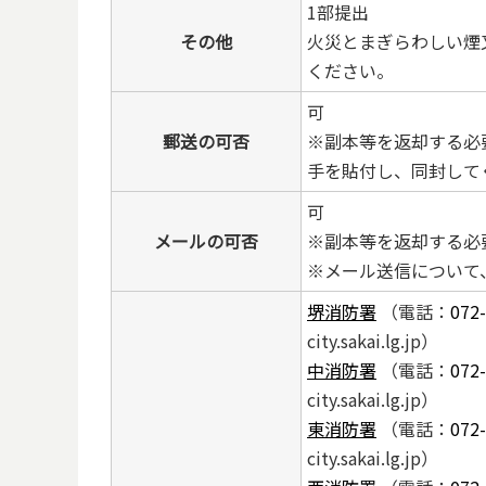
1部提出
その他
火災とまぎらわしい煙
ください。
可
郵送の可否
※副本等を返却する必
手を貼付し、同封して
可
メールの可否
※副本等を返却する必
※メール送信について
堺消防署
（電話：
072
city.sakai.lg.jp）
中消防署
（電話：
072
city.sakai.lg.jp）
東消防署
（電話：
072
city.sakai.lg.jp）