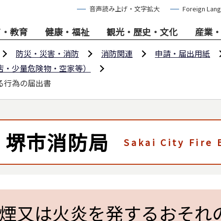
音声読み上げ・文字拡大
Foreign Lan
て・教育
健康・福祉
観光・歴史・文化
産業
防災・災害・消防
消防関連
申請・届出用紙
店・少量危険物・空家等）
る行為の届出書
堺市消防局
Sakai City Fire
煙又は火炎を発するおそれ