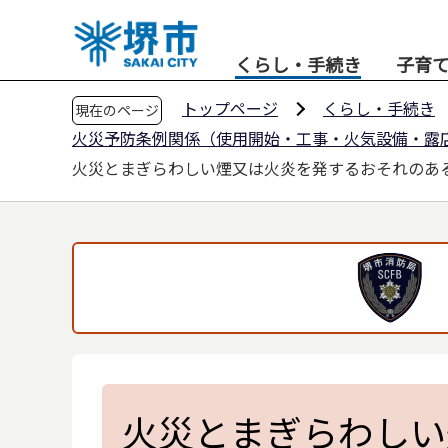
こ
の
くらし・手続き
子育
ペ
ー
トップページ
くらし・手続き
現在のページ
ジ
火災予防条例関係（使用開始・工事・火気設備・露
の
火災とまぎらわしい煙又は火炎を発するおそれのあ
先
頭
で
す
火災とまぎらわしい