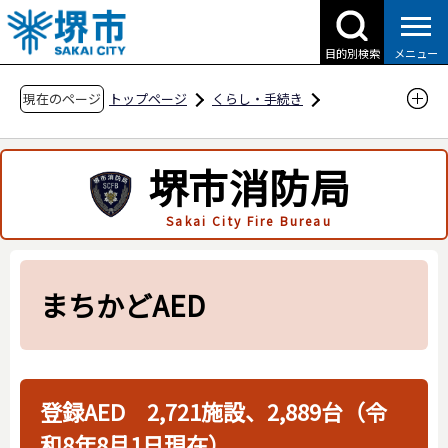
こ
の
目的別検索
メニュー
ペ
ー
現在のページ
トップページ
くらし・手続き
ジ
防災・災害・消防
消防関連
市民の方へ
の
救急に関すること
まちかどAED
堺市消防局
先
頭
Sakai City Fire Bureau
で
す
まちかどAED
登録AED 2,721施設、2,889台（令
和8年8月1日現在）