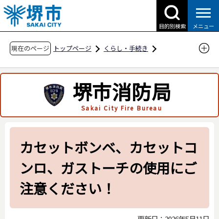
こ
の
目的別検索
メニュー
ペ
ー
現在のページ
トップページ
くらし・手続き
ジ
防災・災害・消防
消防関連
市民の方へ
の
火災予防に関すること
火災を防ぐ
堺市消防局
先
カセットボンベ、カセットコンロ、ガストーチ
頭
Sakai City Fire Bureau
の使用にご注意ください！
で
す
カセットボンベ、カセットコ
ンロ、ガストーチの使用にご
注意ください！
更新日：2026年5月11日