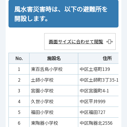
風水害災害時は、以下の避難所を
開設します。
画面サイズに合わせて閲覧
No.
施設名
住所
1
東百舌鳥小学校
中区土塔町139
2
土師小学校
中区土師町3丁35-1
3
宮園小学校
中区宮園町4-1
4
久世小学校
中区平井999
5
福田小学校
中区福田727
6
東陶器小学校
中区陶器北2556