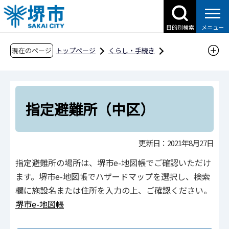
こ
の
目的別検索
メニュー
ペ
ー
現在のページ
トップページ
くらし・手続き
ジ
防災・災害・消防
防災・災害を知る
の
避難場所を知る
指定避難所
先
指定避難所（中区）
頭
指定避難所（中区）
で
す
更新日：2021年8月27日
指定避難所の場所は、堺市e-地図帳でご確認いただけ
ます。堺市e-地図帳でハザードマップを選択し、検索
欄に施設名または住所を入力の上、ご確認ください。
堺市e-地図帳