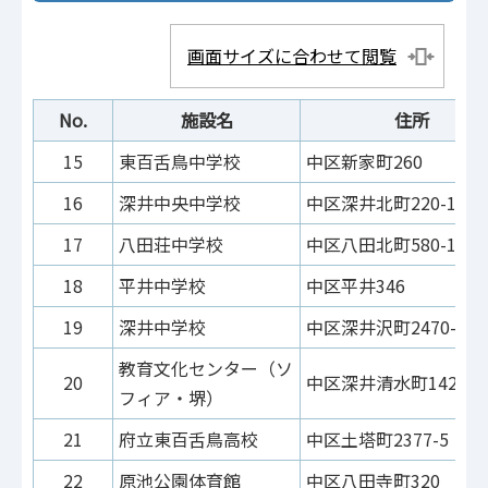
画面サイズに合わせて閲覧
No.
施設名
住所
15
東百舌鳥中学校
中区新家町260
16
深井中央中学校
中区深井北町220-1
17
八田荘中学校
中区八田北町580-11
18
平井中学校
中区平井346
19
深井中学校
中区深井沢町2470-1
教育文化センター（ソ
20
中区深井清水町1426
フィア・堺）
21
府立東百舌鳥高校
中区土塔町2377-5
22
原池公園体育館
中区八田寺町320