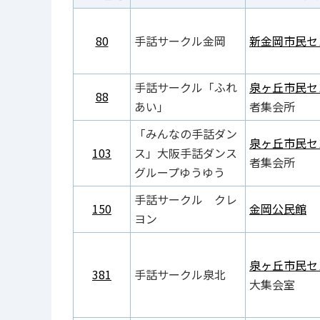
80
手話サークル金岡
新金岡市民セ
手話サークル「ふれ
泉ヶ丘市民セ
88
あい」
者集会所
「みんなの手話ダン
泉ヶ丘市民セ
103
ス」大阪手話ダンス
者集会所
グループゆうゆう
手話サークル クレ
150
金岡公民館
ヨン
泉ヶ丘市民セ
381
手話サークル泉北
大集会室