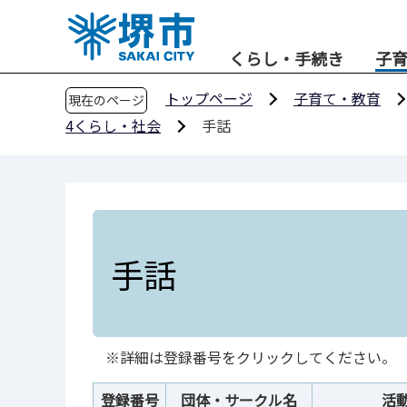
こ
の
くらし・手続き
子
ペ
ー
トップページ
子育て・教育
現在のページ
ジ
4くらし・社会
手話
の
先
頭
で
す
手話
※詳細は登録番号をクリックしてください。
登録番号
団体・サークル名
活