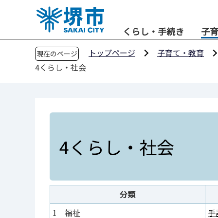
こ
の
くらし・手続き
子
ペ
ー
トップページ
子育て・教育
現在のページ
ジ
4くらし・社会
の
先
頭
で
す
4くらし・社会
分類
1 福祉
手